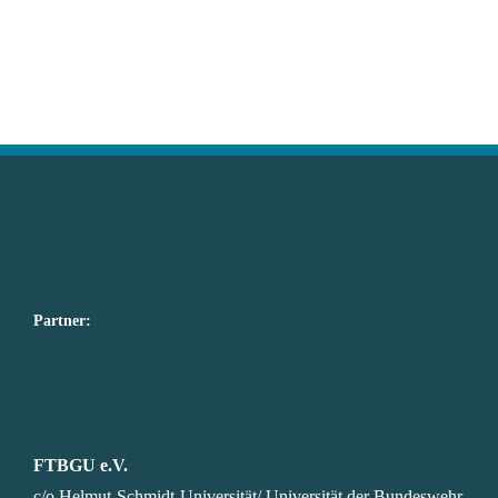
Partner:
FTBGU e.V.
c/o Helmut-Schmidt-Universität/ Universität der Bundeswehr